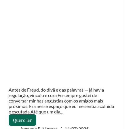
Antes de Freud, do divã e das palavras — já havia
regulação, vínculo e cura Eu sempre gostei de
conversar minhas angústias com os amigos mais
próximos. Era nesse espaço que eu me sentia acolhida
e escutada.Até que um dia,…
Quero ler
Quando
o
Amanda B. Moraes
14/07/2025