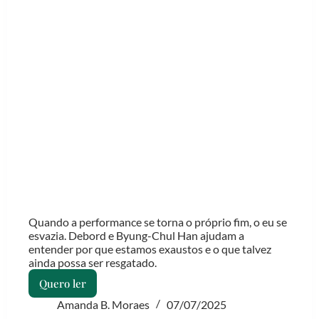
Quando a performance se torna o próprio fim, o eu se
esvazia. Debord e Byung-Chul Han ajudam a
entender por que estamos exaustos e o que talvez
ainda possa ser resgatado.
Quero ler
Fake
it
Amanda B. Moraes
07/07/2025
until