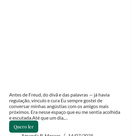
Antes de Freud, do divã e das palavras — já havia
regulação, vínculo e cura Eu sempre gostei de
conversar minhas angústias com os amigos mais
próximos. Era nesse espaço que eu me sentia acolhida
e escutada.Até que um dia,…
Quero ler
Quando
o
Amanda B. Moraes
14/07/2025